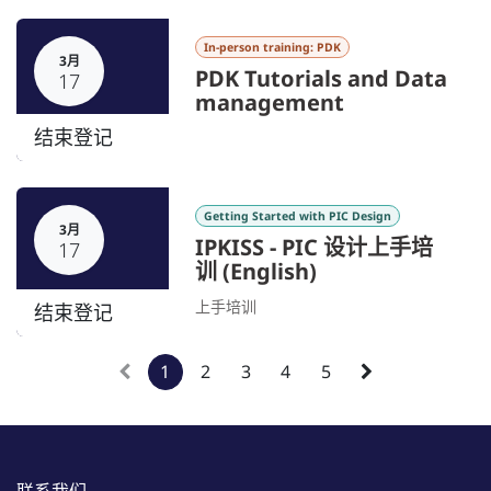
In-person training: PDK
3月
PDK Tutorials and Data
17
management
结束登记
Getting Started with PIC Design
3月
IPKISS - PIC 设计上手培
17
训 (English)
上手培训
结束登记
1
2
3
4
5