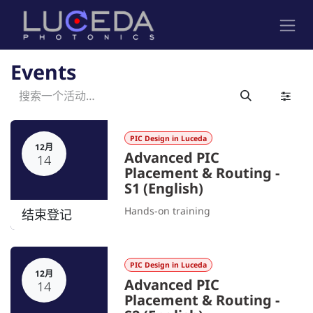
跳至内容
Events
PIC Design in Luceda
12月
Advanced PIC
14
Placement & Routing -
S1 (English)
Hands-on training
结束登记
PIC Design in Luceda
12月
Advanced PIC
14
Placement & Routing -