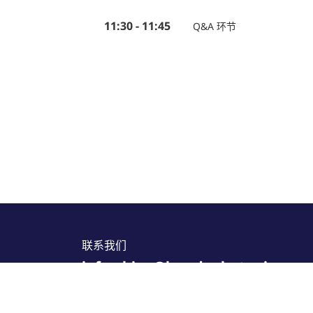
11:30 - 11:45
Q&A 环节
联系我们
info_china@lucedaphotonics.co