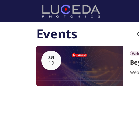
跳至内容
首页
产
Events
Web
8月
Be
12
Web