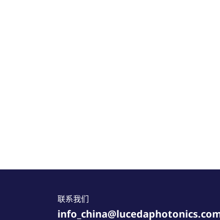
联系我们
info_china@lucedaphotonics.co