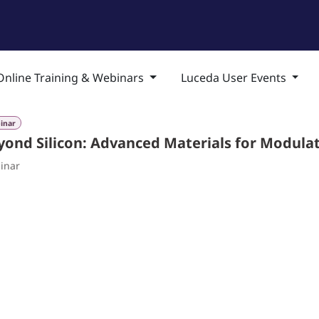
品列表
培训与技术支持
专业服务
公司介绍
Online Training & Webinars
Luceda User Events
inar
yond Silicon: Advanced Materials for Modula
inar