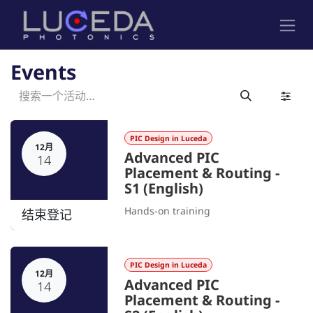
跳至内容
Events
PIC Design in Luceda
12月
Advanced PIC
14
Placement & Routing -
S1 (English)
Hands-on training
结束登记
PIC Design in Luceda
12月
Advanced PIC
14
Placement & Routing -