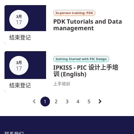
In-person training: PDK
3月
PDK Tutorials and Data
17
management
结束登记
Getting Started with PIC Design
3月
IPKISS - PIC 设计上手培
17
训 (English)
上手培训
结束登记
1
2
3
4
5